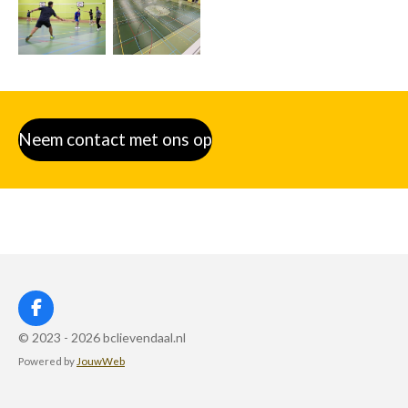
Neem contact met ons op
F
a
© 2023 - 2026 bclievendaal.nl
c
Powered by
JouwWeb
e
b
o