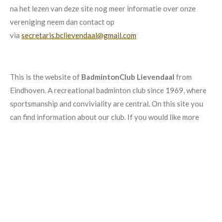
na het lezen van deze site nog meer informatie over onze
vereniging neem dan contact op
via
secretaris.bclievendaal@gmail.com
This is the website of
BadmintonClub Lievendaal
from
Eindhoven. A recreational badminton club since 1969, where
sportsmanship and conviviality are central. On this site you
can find information about our club. If you would like more
information about our association after reading this site,
please contact
secretaris.bclievendaal@gmail.com
Share
Share
Share